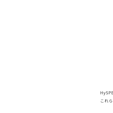
HyS
これら