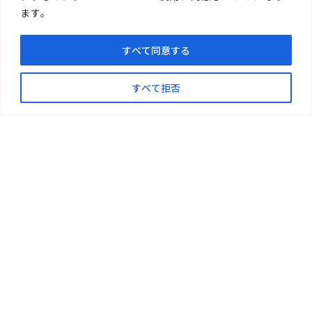
ます。
すべて同意する
すべて拒否
〒719-1176
総社市清音柿木697-1
TEL.0866-94-1717
FAX.0866-94-1411
Copyright 2021 NARAMURA Co,Ltd.
All Right Reserved.