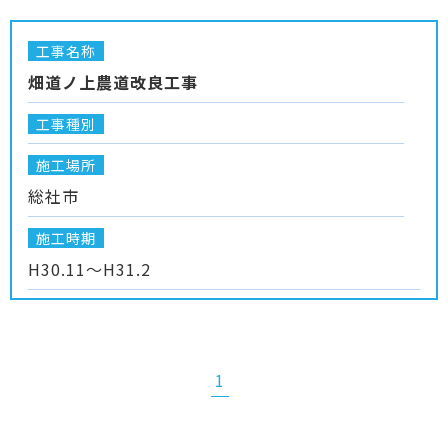
工事名称
畑道ノ上農道改良工事
工事種別
施工場所
総社市
施工時期
H30.11～H31.2
1