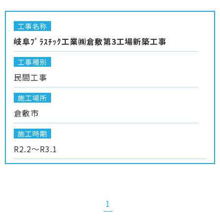
工事名称
岐阜ﾌﾟﾗｽﾁｯｸ工業㈱倉敷第3工場新築工事
工事種別
民間工事
施工場所
倉敷市
施工時期
R2.2～R3.1
1